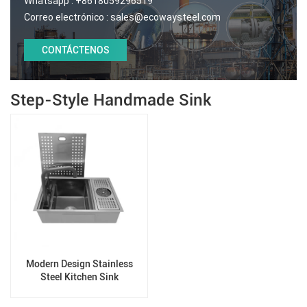
Whatsapp :
+8618059296519
Correo electrónico :
sales@ecowaysteel.com
CONTÁCTENOS
Step-Style Handmade Sink
Modern Design Stainless
Steel Kitchen Sink