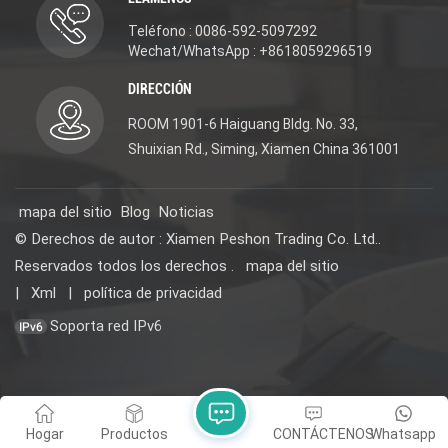
Teléfono : 0086-592-5097292
Wechat/WhatsApp : +8618059296519
DIRECCIÓN
ROOM 1901-6 Haiguang Bldg. No. 33,
Shuixian Rd., Siming, Xiamen China 361001
mapa del sitio
Blog
Noticias
© Derechos de autor : Xiamen Peshon Trading Co. Ltd..
Reservados todos los derechos .
mapa del sitio
|
Xml
|
política de privacidad
Soporta red IPv6
Hogar
Productos
CONTÁCTENOS
Whatsapp