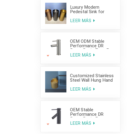
Luxury Modern
Pedestal Sink for
Hotel Use
LEER MÁS
OEM ODM Stable
Performance DR
Brass Basin Taps For
Home Hotel Project
LEER MÁS
Customized Stainless
Steel Wall Hung Hand
Wash Basin Sink for
Bathroom
LEER MÁS
OEM Stable
Performance DR
Brass Basin Faucet
For Home Hotel Grade
LEER MÁS