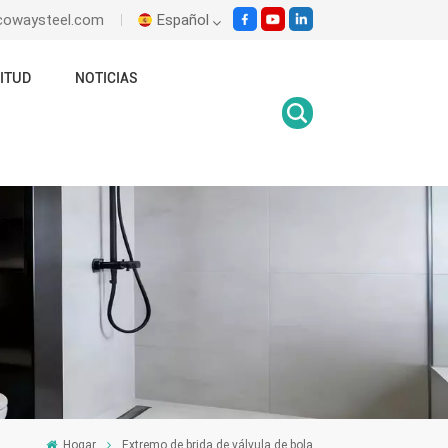
ecowaysteel.com
Español
ITUD
NOTICIAS
English
Italiano
Español
Malay
اللغة العربية
हिंदी
Hogar
Extremo de brida de válvula de bola