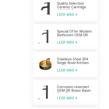
Quality Selection
Ceramic Cartridge
OEM DR Brass Basin
Taps For Home Hotel
LEER MÁS
Bathroom Use
Special Offer Modern
Bathroom OEM DR
Brass Basin Taps For
Home Hotel Project
LEER MÁS
Use
Stainless Steel 304
Single Bowl Kitchen
and Bathroom
Countertop Sink
LEER MÁS
Corrosion-resistant
OEM DR Brass Basin
Taps For Home Hotel
Project Use
LEER MÁS