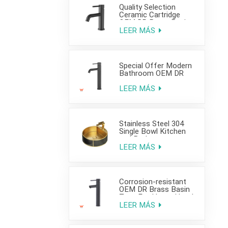
Quality Selection
Ceramic Cartridge
OEM DR Brass Basin
Taps For Home Hotel
LEER MÁS
Bathroom Use
Special Offer Modern
Bathroom OEM DR
Brass Basin Taps For
Home Hotel Project
LEER MÁS
Use
Stainless Steel 304
Single Bowl Kitchen
and Bathroom
Countertop Sink
LEER MÁS
Corrosion-resistant
OEM DR Brass Basin
Taps For Home Hotel
Project Use
LEER MÁS