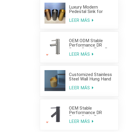
Luxury Modern
Pedestal Sink for
Hotel Use
LEER MÁS
OEM ODM Stable
Performance DR
Brass Basin Taps For
Home Hotel Project
LEER MÁS
Customized Stainless
Steel Wall Hung Hand
Wash Basin Sink for
Bathroom
LEER MÁS
OEM Stable
Performance DR
Brass Basin Faucet
For Home Hotel Grade
LEER MÁS