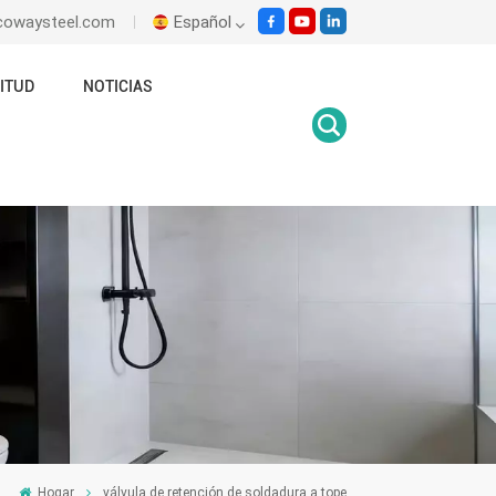
ecowaysteel.com
Español
ITUD
NOTICIAS
English
Italiano
Español
Malay
اللغة العربية
हिंदी
Hogar
válvula de retención de soldadura a tope