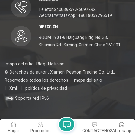
Teléfono : 0086-592-5097292
Wechat/WhatsApp : +8618059296519
DIRECCIÓN
ROOM 1901-6 Haiguang Bldg. No. 33,
Shuixian Rd., Siming, Xiamen China 361001
mapa del sitio
Blog
Noticias
© Derechos de autor : Xiamen Peshon Trading Co. Ltd..
Reservados todos los derechos .
mapa del sitio
|
Xml
|
política de privacidad
Soporta red IPv6
Hogar
Productos
CONTÁCTENOS
Whatsapp