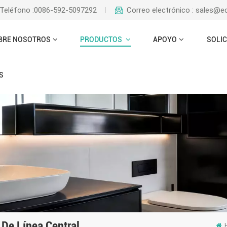
Teléfono :0086-592-5097292
Correo electrónico : sales@
BRE NOSOTROS
PRODUCTOS
APOYO
SOLIC
S
 De Línea Central
H