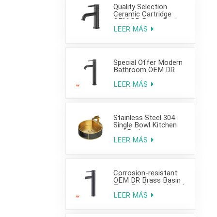
Quality Selection
Ceramic Cartridge
OEM DR Brass Basin
Taps For Home Hotel
LEER MÁS
Bathroom Use
Special Offer Modern
Bathroom OEM DR
Brass Basin Taps For
Home Hotel Project
LEER MÁS
Use
Stainless Steel 304
Single Bowl Kitchen
and Bathroom
Countertop Sink
LEER MÁS
Corrosion-resistant
OEM DR Brass Basin
Taps For Home Hotel
Project Use
LEER MÁS