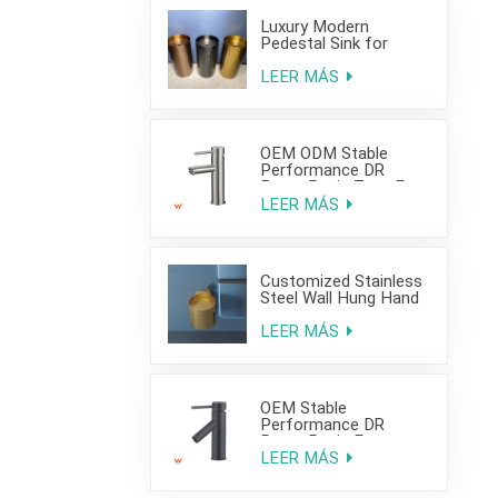
Luxury Modern
Pedestal Sink for
Hotel Use
LEER MÁS
OEM ODM Stable
Performance DR
Brass Basin Taps For
Home Hotel Project
LEER MÁS
Customized Stainless
Steel Wall Hung Hand
Wash Basin Sink for
Bathroom
LEER MÁS
OEM Stable
Performance DR
Brass Basin Faucet
For Home Hotel Grade
LEER MÁS