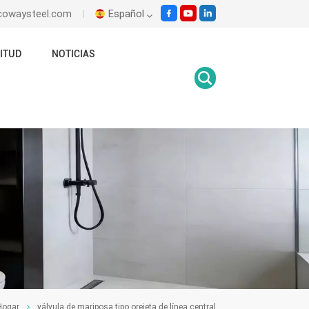
ecowaysteel.com
Español
ITUD
NOTICIAS
English
Italiano
Español
Malay
اللغة العربية
हिंदी
ogar
válvula de mariposa tipo orejeta de línea central