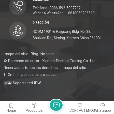
Teléfono : 0086-592-5097292
Wechat/WhatsApp : +8618059296519
DIRECCIÓN
ROOM 1901-6 Haiguang Bldg. No. 33,
Shuixian Rd., Siming, Xiamen China 361001
mapa del sitio
Blog
Noticias
© Derechos de autor : Xiamen Peshon Trading Co. Ltd..
Reservados todos los derechos .
mapa del sitio
|
Xml
|
política de privacidad
Soporta red IPv6
Hogar
Productos
CONTÁCTENOS
Whatsapp