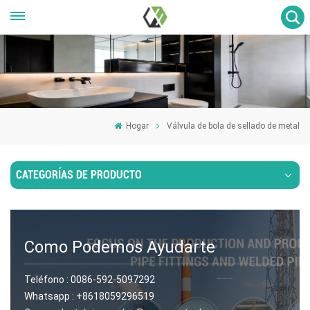
Hogar
Válvula de bola de sellado de metal
CATEGORÍAS DE PRODUCTO
Como Podemos Ayudarte
Teléfono :
0086-592-5097292
Whatsapp :
+8618059296519