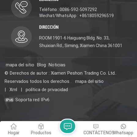
Teléfono : 0086-592-5097292
Wechat/WhatsApp : +8618059296519
DIRECCIÓN
ROOM 1901-6 Haiguang Bldg. No. 33,
Shuixian Rd., Siming, Xiamen China 361001
mapa del sitio
Blog
Noticias
© Derechos de autor : Xiamen Peshon Trading Co. Ltd..
Reservados todos los derechos .
mapa del sitio
|
Xml
|
política de privacidad
Soporta red IPv6
Hogar
Productos
CONTÁCTENOS
Whatsapp