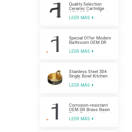
Quality Selection
Ceramic Cartridge
OEM DR Brass Basin
Taps For Home Hotel
LEER MÁS
Bathroom Use
Special Offer Modern
Bathroom OEM DR
Brass Basin Taps For
Home Hotel Project
LEER MÁS
Use
Stainless Steel 304
Single Bowl Kitchen
and Bathroom
Countertop Sink
LEER MÁS
Corrosion-resistant
OEM DR Brass Basin
Taps For Home Hotel
Project Use
LEER MÁS