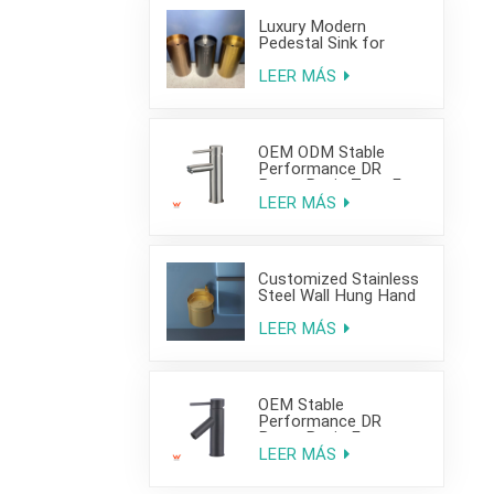
Luxury Modern
Pedestal Sink for
Hotel Use
LEER MÁS
OEM ODM Stable
Performance DR
Brass Basin Taps For
Home Hotel Project
LEER MÁS
Customized Stainless
Steel Wall Hung Hand
Wash Basin Sink for
Bathroom
LEER MÁS
OEM Stable
Performance DR
Brass Basin Faucet
For Home Hotel Grade
LEER MÁS