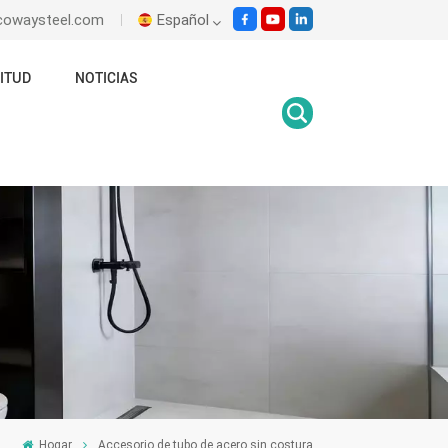
ecowaysteel.com
Español
ITUD
NOTICIAS
English
Italiano
Español
Malay
اللغة العربية
हिंदी
Hogar
Accesorio de tubo de acero sin costura