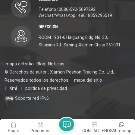
Teléfono : 0086-592-5097292
Wechat/WhatsApp : +8618059296519
DIRECCIÓN
ROOM 1901-6 Haiguang Bldg. No. 33,
Shuixian Rd., Siming, Xiamen China 361001
mapa del sitio
Blog
Noticias
© Derechos de autor : Xiamen Peshon Trading Co. Ltd..
Reservados todos los derechos .
mapa del sitio
|
Xml
|
política de privacidad
Soporta red IPv6
Hogar
Productos
CONTÁCTENOS
Whatsapp