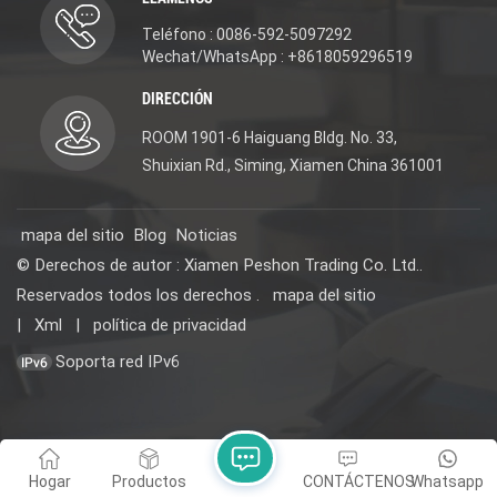
Teléfono : 0086-592-5097292
Wechat/WhatsApp : +8618059296519
DIRECCIÓN
ROOM 1901-6 Haiguang Bldg. No. 33,
Shuixian Rd., Siming, Xiamen China 361001
mapa del sitio
Blog
Noticias
© Derechos de autor : Xiamen Peshon Trading Co. Ltd..
Reservados todos los derechos .
mapa del sitio
|
Xml
|
política de privacidad
Soporta red IPv6
Hogar
Productos
CONTÁCTENOS
Whatsapp